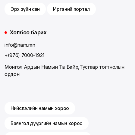
Эрх зүйн сан
Иргэний портал
Холбоо барих
info@nam.mn
+(976) 7000-1921
Монгол Ардын Намын Төв Байр,Тусгаар тогтнолын
ордон
Нийслэлийн намын хороо
Баянгол дүүргийн намын хороо